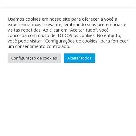
o
r
p
e
I
k
p
s
n
Usamos cookies em nosso site para oferecer a você a
t
experiência mais relevante, lembrando suas preferências e
visitas repetidas. Ao clicar em “Aceitar tudo”, você
concorda com o uso de TODOS os cookies. No entanto,
você pode visitar "Configurações de cookies" para fornecer
um consentimento controlado.
Configuração de cookies
Aceitar todos
Home
es
Portif
Serviç
contato@arabell
ólio
os